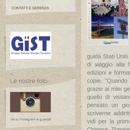
CONTATTI E GERENZA
guida Stati Unit
di viaggio alla
edizioni e forma
Le nostre foto
copie. "Quando a
grazie ai miei ge
quello di visit
pensato un gior
scriverne addir
Vai su Instagram e guarda!
vidi per la pri
Chinese Theater