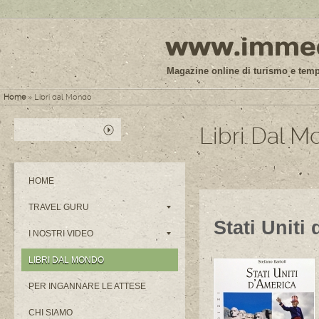
www.immedi
Magazine online di turismo e tempo
Home
» Libri dal Mondo
Libri Dal 
HOME
TRAVEL GURU
Stati Uniti
I NOSTRI VIDEO
LIBRI DAL MONDO
PER INGANNARE LE ATTESE
CHI SIAMO