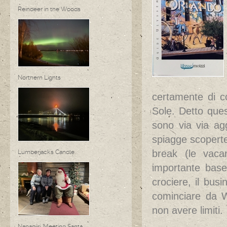
Reindeer in the Woods
Northern Lights
certamente di c
Sole. Detto quest
sono via via agg
spiagge scoperte 
break (le vaca
Lumberjack's Candle
importante base 
crociere, il busi
cominciare da W
non avere limiti.
Napapiiri, Meeting Santa